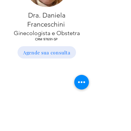
Dra. Daniela
Franceschini
Ginecologista e O
bstetra
CRM 97691
-SP
Agende sua consulta
Clínica Rello - Cardiologia Ginecologia
Obstetrícia Pediatria - Nutrição -
Psicologia e Consultora de Amamentação
(11) 2979-1112
/
(11) 3938-1112
cardiologista santana
Ginecologista santana pediatra santana